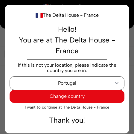
×
Vous achetez en
France
The Delta House - France
Notre nouvelle maison peaufine encore ses derniers détails. Merci de votre
compréhension.
Hello!
You are at The Delta House -
Rechercher...
France
If this is not your location, please indicate the
country you are in.
Machines
Gélules
Mini-laine
Machine à café
Delta Q Mini Qool Blanche
Change country
I want to continue at The Delta House - France
Thank you!