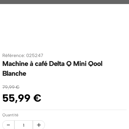
Référence
:
025247
Machine à café Delta Q Mini Qool
Blanche
79
,
99
€
55
,
99
€
Quantité