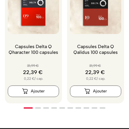
Capsules Delta Q
Capsules Delta Q
Qharacter 100 capsules
Qalidus 100 capsules
31
,
99
€
31
,
99
€
22
,
39
€
22
,
39
€
0,22
€
/
cap.
0,22
€
/
cap.