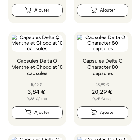
Capsules Delta Q
Capsules Delta Q
Menthe et Chocolat 10
Qharacter 80
capsules
capsules
5
,
49
€
28
,
99
€
3
,
84
€
20
,
29
€
0,38
€
/
cap.
0,25
€
/
cap.