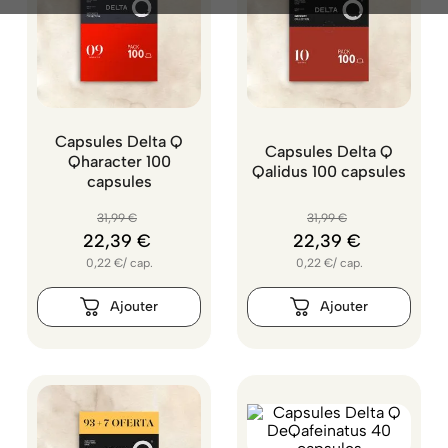
Capsules Delta Q
Capsules Delta Q
Qharacter 100
Qalidus 100 capsules
capsules
31
,
99
€
31
,
99
€
22
,
39
€
22
,
39
€
0,22
€
/
cap.
0,22
€
/
cap.