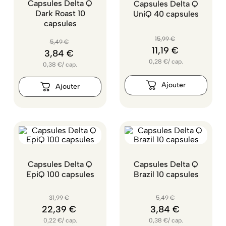
Capsules Delta Q
Capsules Delta Q
Dark Roast 10
UniQ 40 capsules
capsules
15
,
99
€
5
,
49
€
11
,
19
€
3
,
84
€
0,28
€
/
cap.
0,38
€
/
cap.
Capsules Delta Q
Capsules Delta Q
EpiQ 100 capsules
Brazil 10 capsules
31
,
99
€
5
,
49
€
22
,
39
€
3
,
84
€
0,22
€
/
cap.
0,38
€
/
cap.