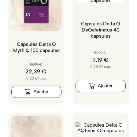
Capsules Delta Q
DeQafeinatus 40
capsules
Capsules Delta Q
MythiQ 100 capsules
15
,
99
€
11
,
19
€
31
,
99
€
0,28
€
/
cap.
22
,
39
€
0,22
€
/
cap.