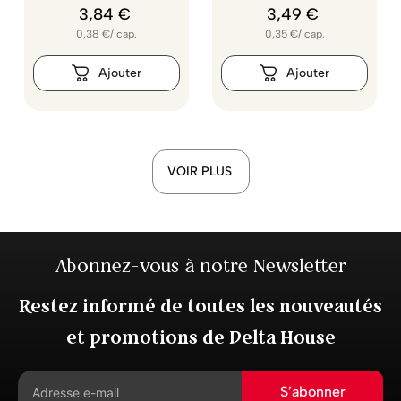
3
,
84
€
3
,
49
€
0,38
€
/
cap.
0,35
€
/
cap.
VOIR PLUS
Abonnez-vous à notre Newsletter
Restez informé de toutes les nouveautés
et promotions de Delta House
S’abonner