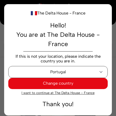
×
Vous achetez en
France
The Delta House - France
Notre nouvelle maison peaufine encore ses derniers détails. Merci de votre
compréhension.
Hello!
You are at The Delta House -
Rechercher...
France
If this is not your location, please indicate the
country you are in.
Cafés
Capsules
Capsules
Change country
Pertinence
Filtre
I want to continue at The Delta House - France
Thank you!