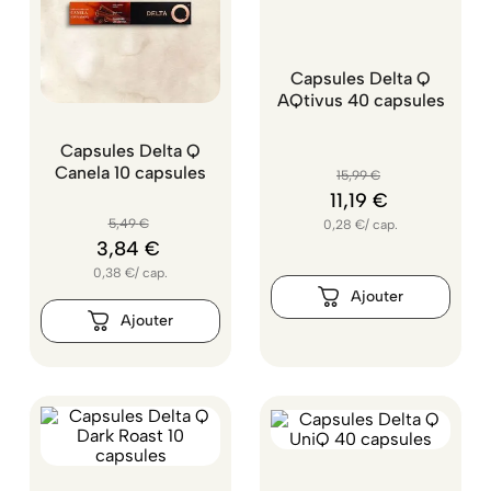
Capsules Delta Q
AQtivus 40 capsules
Capsules Delta Q
Canela 10 capsules
15
,
99
€
11
,
19
€
5
,
49
€
0,28
€
/
cap.
3
,
84
€
0,38
€
/
cap.