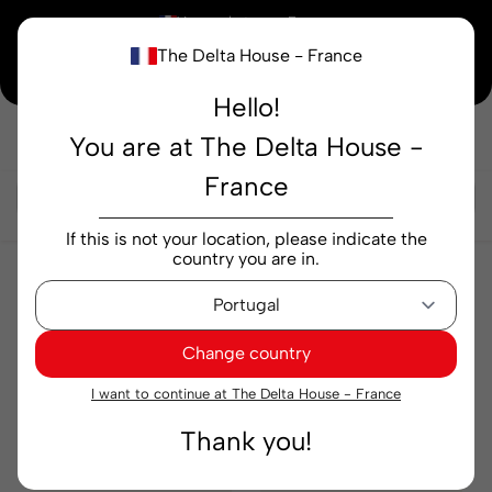
×
Vous achetez en
France
The Delta House - France
Notre nouvelle maison peaufine encore ses derniers détails. Merci de votre
compréhension.
Hello!
You are at The Delta House -
Rechercher...
France
If this is not your location, please indicate the
country you are in.
Machines
Capsules
Mini-laine
Mini-laine
Change country
Pertinence
Filtre
I want to continue at The Delta House - France
Thank you!