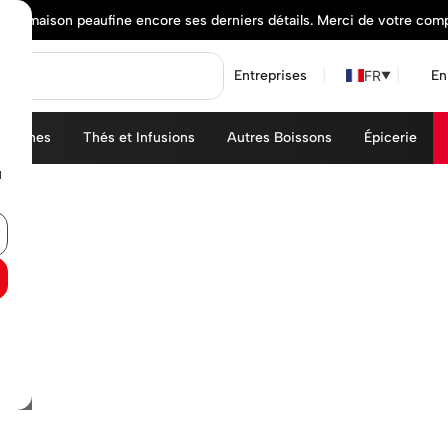
elle maison peaufine encore ses derniers détails. Merci de votre com
FR
Entreprises
En
▼
achines
Thés et Infusions
Autres Boissons
Épicerie
u