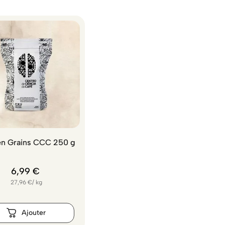
en Grains CCC 250 g
6
,
99
€
27,96
€
/
kg