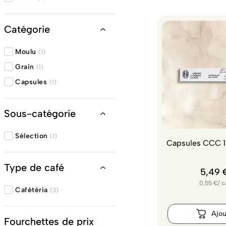
Catégorie
Moulu
(
1
)
Grain
(
1
)
Capsules
(
1
)
Sous-catégorie
Sélection
(
1
)
Capsules CCC 1
Type de café
5
,
49
0,55
€
/
c
Cafétéria
(
3
)
Fourchettes de prix