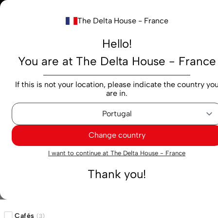
Notre nouv
The Delta House - France
Rechercher...
Hello!
You are at The Delta House - France
Produits
Marques
Cafés
Capsules
M
If this is not your location, please indicate the country yo
are in.
CCC
CCC
Change country
I want to continue at The Delta House - France
3
Résultats trouvés
Filtres
Thank you!
Catégorie 1
Cafés
(
3
)