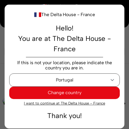
×
Vous achetez en
France
The Delta House - France
Notre nouvelle maison peaufine encore ses derniers détails. Merci de votre
compréhension.
Hello!
You are at The Delta House -
Rechercher...
France
If this is not your location, please indicate the
country you are in.
Cafés
Gélules
Origines
Capsules Delta Q
Brazil 10 capsules
Change country
I want to continue at The Delta House - France
Thank you!