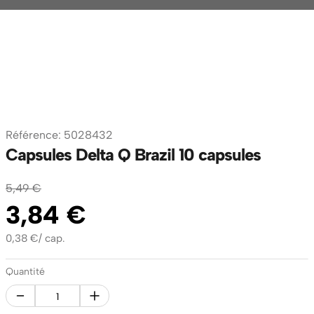
Référence
:
5028432
Capsules Delta Q Brazil 10 capsules
5
,
49
€
3
,
84
€
0,38
€
/
cap.
Quantité