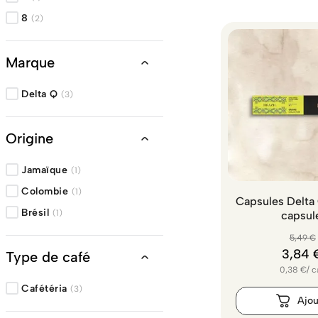
8
(
2
)
Marque
Delta Q
(
3
)
Origine
Jamaïque
(
1
)
Colombie
(
1
)
Capsules Delta 
Brésil
(
1
)
capsul
5
,
49
€
3
,
84
Type de café
0,38
€
/
c
Cafétéria
(
3
)