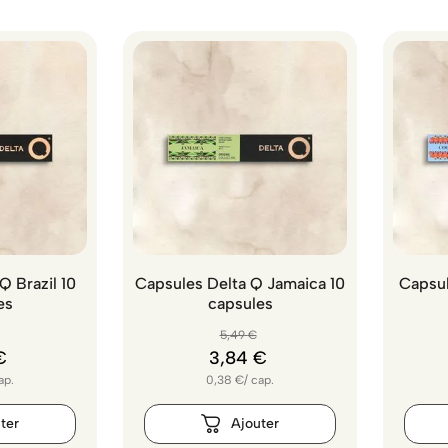
Q Brazil 10
Capsules Delta Q Jamaica 10
Capsul
es
capsules
5
,
49
€
€
3
,
84
€
ap.
0,38
€
/
cap.