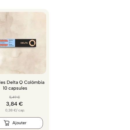
es Delta Q Colômbia
10 capsules
5
,
49
€
3
,
84
€
0,38
€
/
cap.