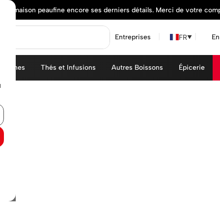
elle maison peaufine encore ses derniers détails. Merci de votre com
FR
Entreprises
En
▼
achines
Thés et Infusions
Autres Boissons
Épicerie
u