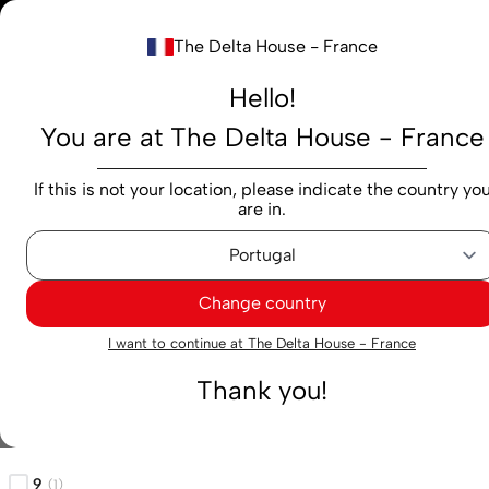
Notre nouv
The Delta House - France
Rechercher...
Hello!
You are at The Delta House - France
Produits
Marques
Cafés
Capsules
M
If this is not your location, please indicate the country yo
are in.
Cafés
Capsules
Origines
Origines
Change country
I want to continue at The Delta House - France
3
Résultats trouvés
Filtres
Thank you!
Intensité
9
(
1
)