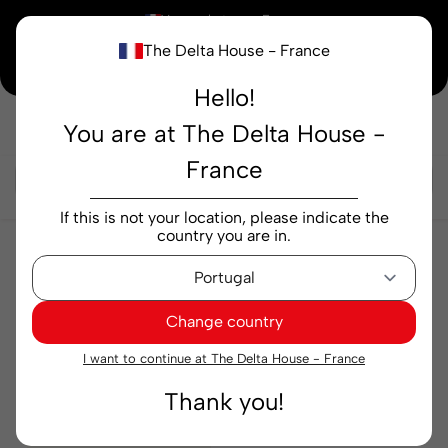
×
Vous achetez en
France
The Delta House - France
Notre nouvelle maison peaufine encore ses derniers détails. Merci de votre
compréhension.
Hello!
You are at The Delta House -
Rechercher...
France
If this is not your location, please indicate the
country you are in.
Autres produits
Équipement
Équipement
Change country
Pertinence
Filtre
I want to continue at The Delta House - France
Thank you!