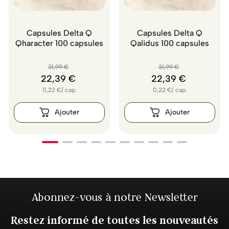
Capsules Delta Q
Capsules Delta Q
Qharacter 100 capsules
Qalidus 100 capsules
31
,
99
€
31
,
99
€
22
,
39
€
22
,
39
€
0,22
€
/
cap.
0,22
€
/
cap.
Abonnez-vous à notre Newsletter
Restez informé de toutes les nouveautés