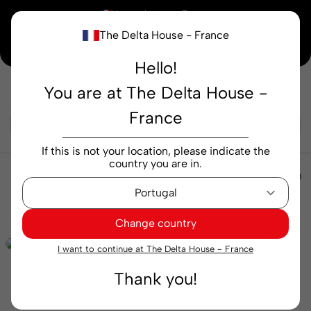
×
Vous achetez en
France
The Delta House - France
Notre nouvelle maison peaufine encore ses derniers détails. Merci de votre
compréhension.
Hello!
You are at The Delta House -
Rechercher...
France
If this is not your location, please indicate the
country you are in.
Autres produits
Tasses et mugs
Verres Delta Q
Expresso Timeless pour RISE 4 pcs
Change country
I want to continue at The Delta House - France
Thank you!