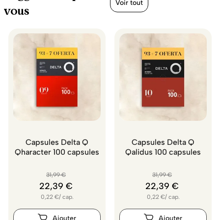
Voir tout
vous
Capsules Delta Q
Capsules Delta Q
Qharacter 100 capsules
Qalidus 100 capsules
31
,
99
€
31
,
99
€
22
,
39
€
22
,
39
€
0,22
€
/
cap.
0,22
€
/
cap.