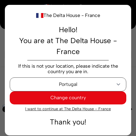
×
Vous achetez en
France
The Delta House - France
Notre nouvelle maison peaufine encore ses derniers détails. Merci de votre
compréhension.
Hello!
You are at The Delta House -
Rechercher...
France
If this is not your location, please indicate the
country you are in.
Épicerie
Des collations
Unboring Snacks
Qampo Sour Cream et Onion 30 g
Change country
I want to continue at The Delta House - France
Exclusif
Thank you!