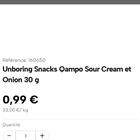
Référence
:
160650
Unboring Snacks Qampo Sour Cream et
Onion 30 g
0
,
99
€
33,00
€
/
kg
Quantité