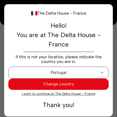
×
Vous achetez en
France
The Delta House - France
Notre nouvelle maison peaufine encore ses derniers détails. Merci de votre
compréhension.
Hello!
You are at The Delta House -
Rechercher...
France
If this is not your location, please indicate the
country you are in.
Ooops...
Change country
I want to continue at The Delta House - France
Aucun résultat trouvé pour
Thank you!
Desconhecido