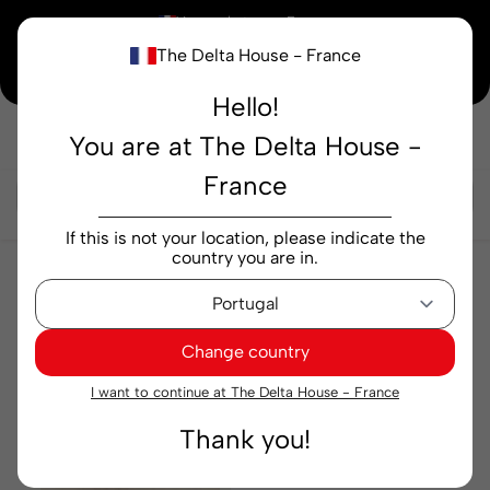
×
Vous achetez en
France
The Delta House - France
Notre nouvelle maison peaufine encore ses derniers détails. Merci de votre
compréhension.
Hello!
You are at The Delta House -
Rechercher...
France
If this is not your location, please indicate the
country you are in.
Thés et Infusions
Capsules
Capsules
Change country
Pertinence
Filtre
I want to continue at The Delta House - France
Thank you!