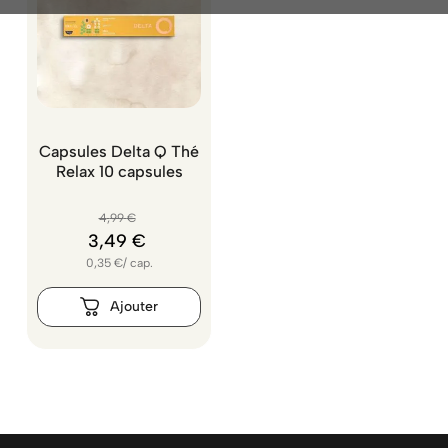
Capsules Delta Q Thé
Relax 10 capsules
4
,
99
€
3
,
49
€
0,35
€
/
cap.