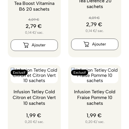
Tea Defence 20
Tea Boost Vitamina
sachets
B6 20 sachets
4
,
09
€
4
,
09
€
2
,
79
€
2
,
79
€
0,14
€
/
sac.
0,14
€
/
sac.
Exclusif
Exclusif
Infusion Tetley Cold
Infusion Tetley Cold
Citron et Citron Vert
Fraise Pomme 10
10 sachets
sachets
1
,
99
€
1
,
99
€
0,20
€
/
sac.
0,20
€
/
sac.