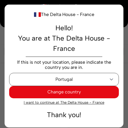
×
Vous achetez en
France
The Delta House - France
Notre nouvelle maison peaufine encore ses derniers détails. Merci de votre
compréhension.
Hello!
You are at The Delta House -
Rechercher...
France
If this is not your location, please indicate the
country you are in.
Tetley
Tetley
Change country
Pertinence
Filtre
I want to continue at The Delta House - France
Thank you!
Exclusif
Exclusif