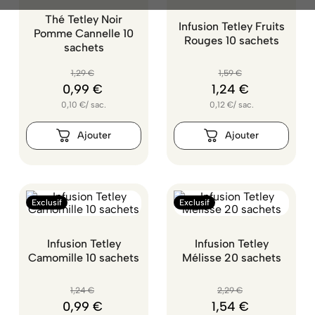
Thé Tetley Noir
Infusion Tetley Fruits
Pomme Cannelle 10
Rouges 10 sachets
sachets
1
,
29
€
1
,
59
€
0
,
99
€
1
,
24
€
0,10
€
/
sac.
0,12
€
/
sac.
Exclusif
Exclusif
Infusion Tetley
Infusion Tetley
Camomille 10 sachets
Mélisse 20 sachets
1
,
24
€
2
,
29
€
0
,
99
€
1
,
54
€