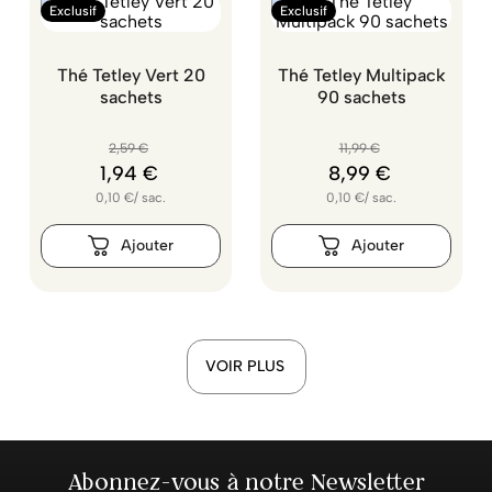
Exclusif
Exclusif
Thé Tetley Vert 20
Thé Tetley Multipack
sachets
90 sachets
2
,
59
€
11
,
99
€
1
,
94
€
8
,
99
€
0,10
€
/
sac.
0,10
€
/
sac.
VOIR PLUS
Abonnez-vous à notre Newsletter