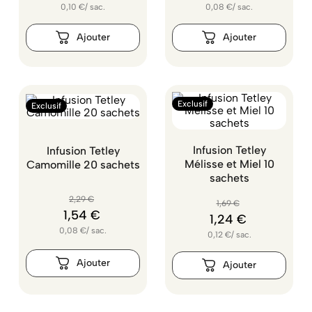
0,10
€
/
sac.
0,08
€
/
sac.
Exclusif
Exclusif
Infusion Tetley
Infusion Tetley
Mélisse et Miel 10
Camomille 20 sachets
sachets
2
,
29
€
1
,
69
€
1
,
54
€
1
,
24
€
0,08
€
/
sac.
0,12
€
/
sac.