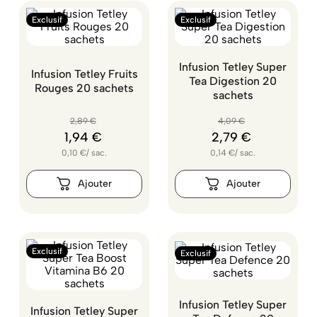
Exclusif
Exclusif
Infusion Tetley Super
Infusion Tetley Fruits
Tea Digestion 20
Rouges 20 sachets
sachets
2
,
89
€
4
,
09
€
1
,
94
€
2
,
79
€
0,10
€
/
sac.
0,14
€
/
sac.
Exclusif
Exclusif
Infusion Tetley Super
Infusion Tetley Super