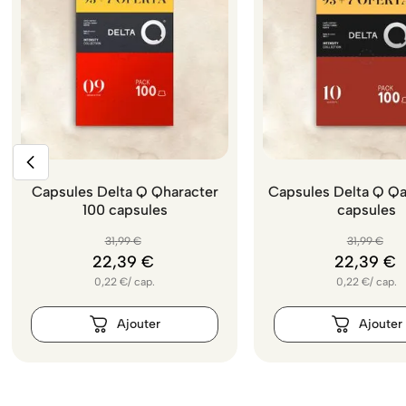
Capsules Delta Q Qharacter
Capsules Delta Q Qa
100 capsules
capsules
31
,
99
€
31
,
99
€
22
,
39
€
22
,
39
€
0,22
€
/
cap.
0,22
€
/
cap.