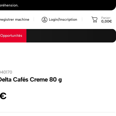
préhension.
Panier:
registrer machine
Login/Inscription
0,00€
Opportunités
040170
Delta Cafés Creme 80 g
€