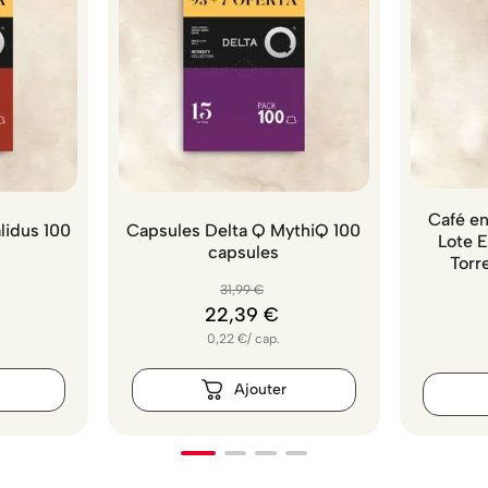
Café en
lidus 100
Capsules Delta Q MythiQ 100
Lote 
capsules
Torr
31
,
99
€
22
,
39
€
0,22
€
/
cap.