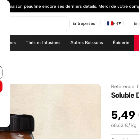
elle maison peaufine encore ses derniers détails. Merci de votre com
FR
Entreprises
En
▼
achines
Thés et Infusions
Autres Boissons
Épicerie
u
Référence
:
Soluble 
5
,
49
68,63
€
/
kg