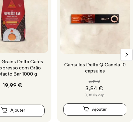
 Grains Delta Cafés
Capsules Delta Q Canela 10
Expresso com Grão
capsules
efacto Bar 1000 g
5
,
49
€
19
,
99
€
3
,
84
€
0,38
€
/
cap.