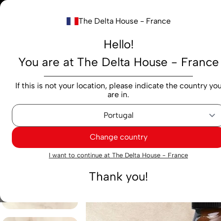
Notre nouv
The Delta House - France
Rechercher...
Hello!
You are at The Delta House - France
Produits
Marques
Cafés
Capsules
M
If this is not your location, please indicate the country yo
are in.
Cafés
Soluble
Soluble Delta Cafés Creme 80 g
Change country
I want to continue at The Delta House - France
Thank you!