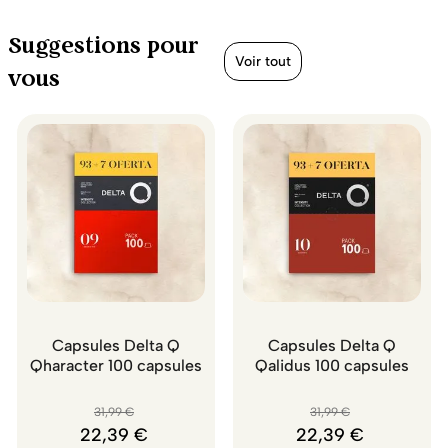
Suggestions pour
Voir tout
vous
Capsules Delta Q
Capsules Delta Q
Qharacter 100 capsules
Qalidus 100 capsules
31
,
99
€
31
,
99
€
22
,
39
€
22
,
39
€