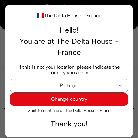
×
Vous achetez en
France
The Delta House - France
Notre nouvelle maison peaufine encore ses derniers détails. Merci de votre
compréhension.
Hello!
You are at The Delta House -
Rechercher...
France
If this is not your location, please indicate the
country you are in.
Cafés
Soluble
Soluble Delta Cafés Classic 10
sachets
Change country
I want to continue at The Delta House - France
Thank you!