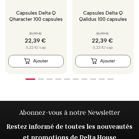
Capsules Delta Q
Capsules Delta Q
Qharacter 100 capsules
Qalidus 100 capsules
31
,
99
€
31
,
99
€
22
,
39
€
22
,
39
€
0,22
€
/
cap.
0,22
€
/
cap.
Abonnez-vous à notre Newsletter
Restez informé de toutes les nouveautés
et promotions de Delta House