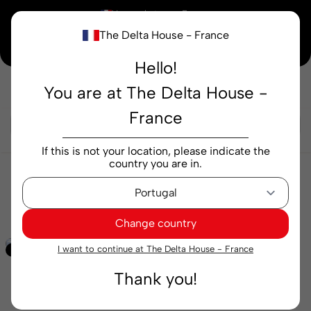
×
Vous achetez en
France
The Delta House - France
Notre nouvelle maison peaufine encore ses derniers détails. Merci de votre
compréhension.
Hello!
You are at The Delta House -
Rechercher...
France
If this is not your location, please indicate the
country you are in.
Épicerie
Salicorne
Salicorne Qampo Mix Peixes
50 g
Change country
I want to continue at The Delta House - France
Exclusif
Thank you!