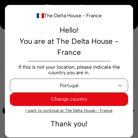
×
Vous achetez en
France
The Delta House - France
Notre nouvelle maison peaufine encore ses derniers détails. Merci de votre
compréhension.
Hello!
You are at The Delta House -
Rechercher...
France
If this is not your location, please indicate the
country you are in.
Boissons
Jus et nectars
Néctar Hero Mangue
20 cl
Change country
I want to continue at The Delta House - France
Exclusif
Thank you!