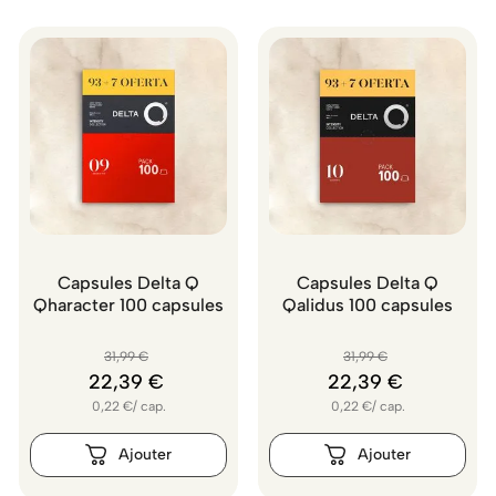
Capsules Delta Q
Capsules Delta Q
Qharacter 100 capsules
Qalidus 100 capsules
31
,
99
€
31
,
99
€
22
,
39
€
22
,
39
€
0,22
€
/
cap.
0,22
€
/
cap.