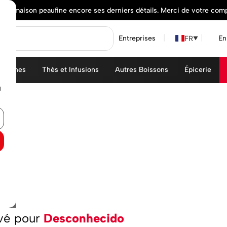
elle maison peaufine encore ses derniers détails. Merci de votre com
FR
Entreprises
En
▼
achines
Thés et Infusions
Autres Boissons
Épicerie
u
..
uvé pour
Desconhecido