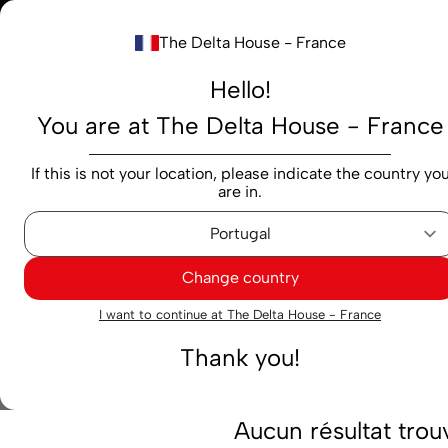
Notre nouv
The Delta House - France
Rechercher...
Hello!
You are at The Delta House - France
Produits
Marques
Cafés
Capsules
M
If this is not your location, please indicate the country yo
are in.
Change country
I want to continue at The Delta House - France
Ooops.
Thank you!
Aucun résultat tro