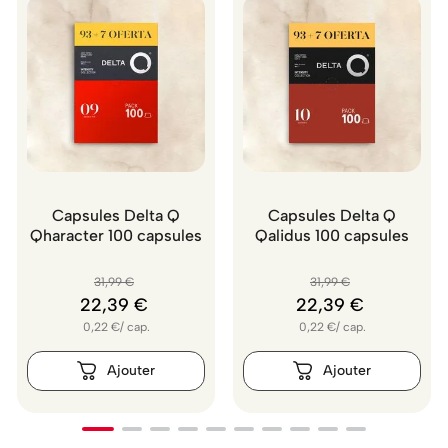
Capsules Delta Q
Capsules Delta Q
Qharacter 100 capsules
Qalidus 100 capsules
31
,
99
€
31
,
99
€
22
,
39
€
22
,
39
€
0,22
€
/
cap.
0,22
€
/
cap.