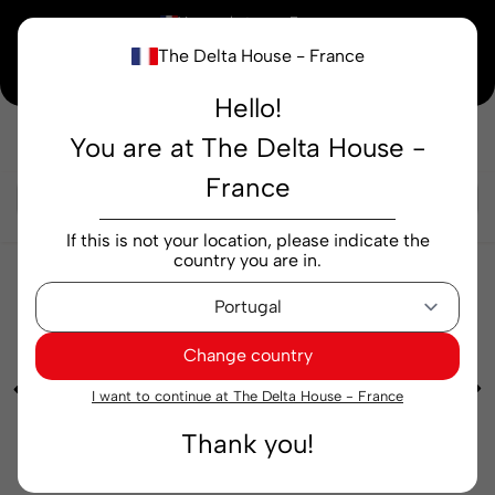
×
Vous achetez en
France
The Delta House - France
Notre nouvelle maison peaufine encore ses derniers détails. Merci de votre
compréhension.
Hello!
You are at The Delta House -
Rechercher...
France
If this is not your location, please indicate the
country you are in.
Machines
Gélules
Mini laine à lait
Qit Mini
MilkQool + 20 capsules + 2 tasses cappuccino 1 pc
Change country
I want to continue at The Delta House - France
Thank you!