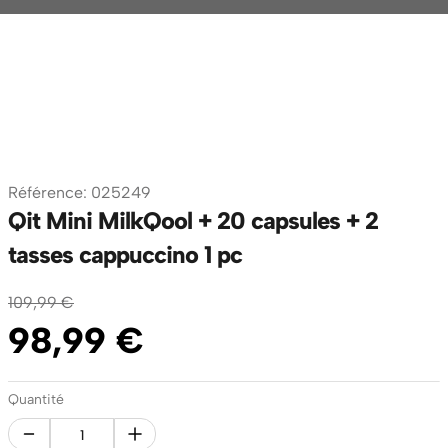
Référence
:
025249
Qit Mini MilkQool + 20 capsules + 2
tasses cappuccino 1 pc
109
,
99
€
98
,
99
€
Quantité