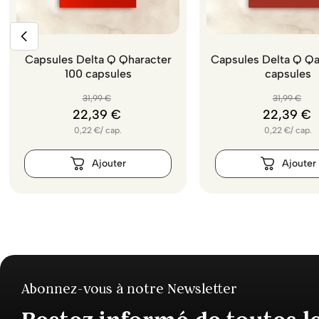
Capsules Delta Q Qharacter
Capsules Delta Q Qa
100 capsules
capsules
31
,
99
€
31
,
99
€
22
,
39
€
22
,
39
€
0,22
€
/
cap.
0,22
€
/
cap.
Abonnez-vous à notre Newsletter