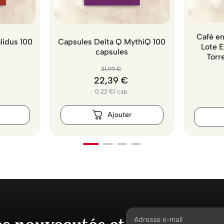
Café en
lidus 100
Capsules Delta Q MythiQ 100
Lote 
capsules
Torr
31
,
99
€
22
,
39
€
0,22
€
/
cap.