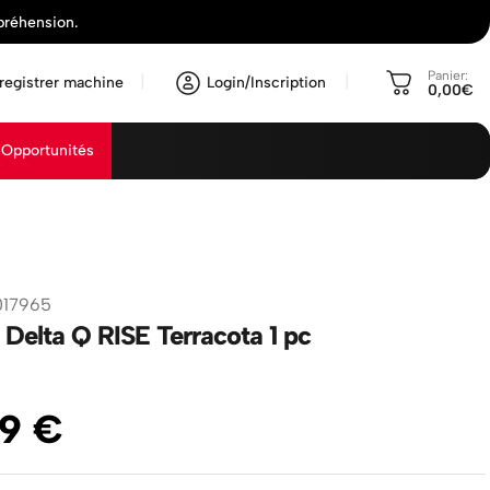
préhension.
Panier:
registrer machine
Login/Inscription
0,00€
Opportunités
017965
Delta Q RISE Terracota 1 pc
9
€