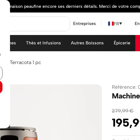
elle maison peaufine encore ses derniers détails. Merci de votre com
FR
Entreprises
En
▼
achines
Thés et Infusions
Autres Boissons
Épicerie
u
ISE Terracota 1 pc
Référence
:
Machine 
279
,
99
€
195
,
9