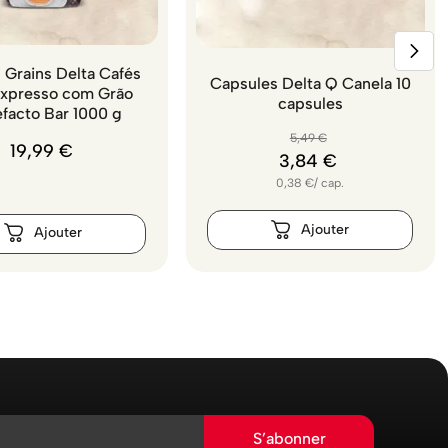
 Grains Delta Cafés
Capsules Delta Q Canela 10
Expresso com Grão
capsules
efacto Bar 1000 g
5
,
49
€
19
,
99
€
3
,
84
€
0,38
€
/
cap.
S’abonner