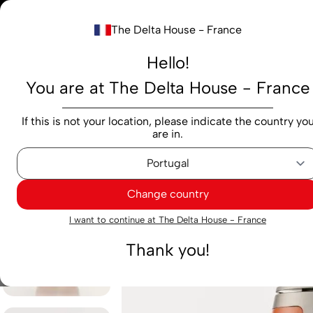
Notre nouv
The Delta House - France
Rechercher...
Hello!
You are at The Delta House - France
Produits
Marques
Cafés
Capsules
M
If this is not your location, please indicate the country yo
are in.
Machines
Gélules
Augmenter
Machine Delta Q R
Change country
I want to continue at The Delta House - France
Thank you!