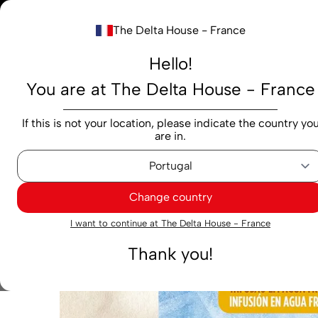
Notre nouv
The Delta House - France
Rechercher...
Hello!
You are at The Delta House - France
Produits
Marques
Cafés
Capsules
M
If this is not your location, please indicate the country yo
are in.
Thés et infusions
infusions
Infusion Tetley Cold Fr
Change country
Exclusif
I want to continue at The Delta House - France
Thank you!