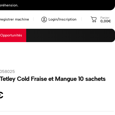
préhension.
Panier:
registrer machine
Login/Inscription
0,00€
Opportunités
1058025
 Tetley Cold Fraise et Mangue 10 sachets
€