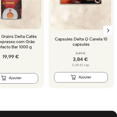
 Grains Delta Cafés
Capsules Delta Q Canela 10
Expresso com Grão
capsules
efacto Bar 1000 g
5
,
49
€
19
,
99
€
3
,
84
€
0,38
€
/
cap.