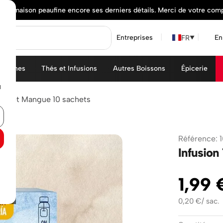
elle maison peaufine encore ses derniers détails. Merci de votre com
FR
Entreprises
En
▼
achines
Thés et Infusions
Autres Boissons
Épicerie
u
aise et Mangue 10 sachets
Référence
:
Infusion
1
,
99
0,20
€
/
sac.