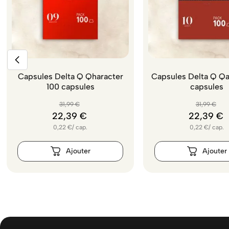
Capsules Delta Q Qharacter
Capsules Delta Q Qa
100 capsules
capsules
31
,
99
€
31
,
99
€
22
,
39
€
22
,
39
€
0,22
€
/
cap.
0,22
€
/
cap.