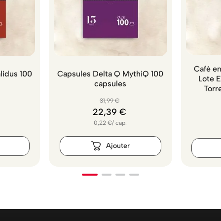
Café en
lidus 100
Capsules Delta Q MythiQ 100
Lote 
capsules
Torr
31
,
99
€
22
,
39
€
0,22
€
/
cap.