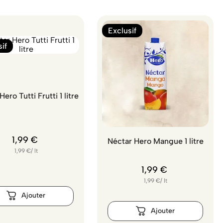
Exclusif
if
ero Tutti Frutti 1 litre
1
,
99
€
Néctar Hero Mangue 1 litre
1,99
€
/
lt
1
,
99
€
1,99
€
/
lt