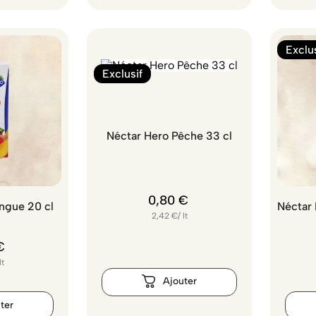
Exclus
Exclusif
Néctar Hero Pêche 33 cl
0
,
80
€
ngue 20 cl
Néctar
2,42
€
/
lt
€
lt