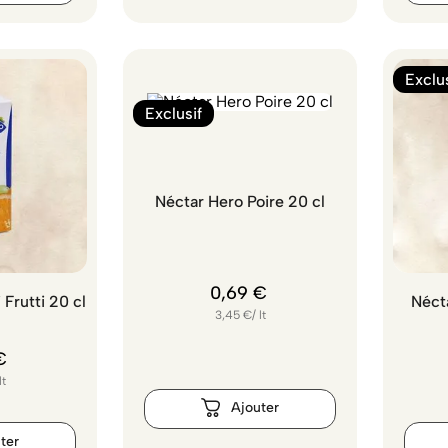
Exclus
Exclusif
Néctar Hero Poire 20 cl
0
,
69
€
 Frutti 20 cl
Néct
3,45
€
/
lt
€
lt