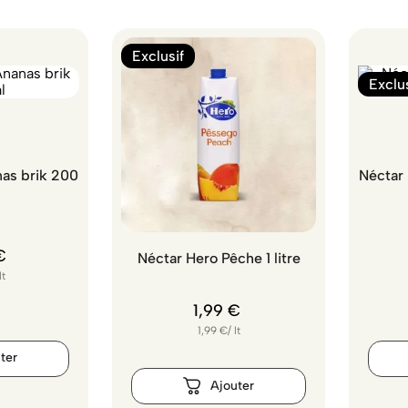
Exclusif
Exclus
as brik 200
Néctar H
€
Néctar Hero Pêche 1 litre
lt
1
,
99
€
1,99
€
/
lt