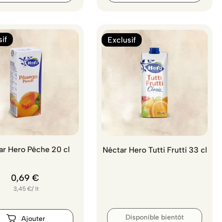
if
Exclusif
ar Hero Pêche 20 cl
Néctar Hero Tutti Frutti 33 cl
0
,
69
€
3,45
€
/
lt
Disponible bientôt