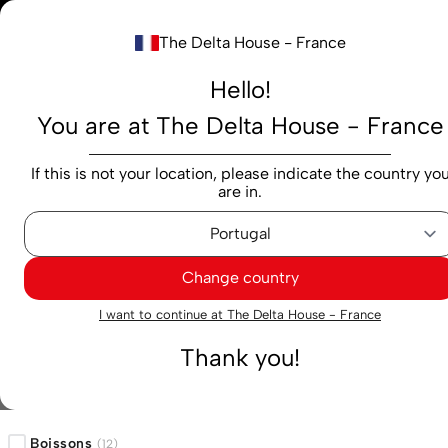
Notre nouv
The Delta House - France
Rechercher...
Hello!
You are at The Delta House - France
Produits
Marques
Cafés
Capsules
M
If this is not your location, please indicate the country yo
are in.
Hero
Hero
Change country
I want to continue at The Delta House - France
12
Résultats trouvés
Filtres
Thank you!
Catégorie 1
Boissons
(
12
)