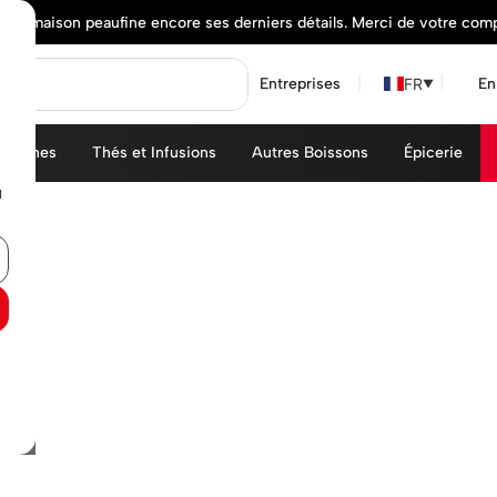
elle maison peaufine encore ses derniers détails. Merci de votre com
FR
Entreprises
En
▼
achines
Thés et Infusions
Autres Boissons
Épicerie
u