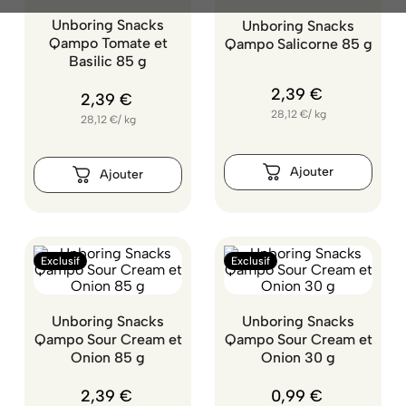
Unboring Snacks
Unboring Snacks
Qampo Tomate et
Qampo Salicorne 85 g
Basilic 85 g
2
,
39
€
2
,
39
€
28,12
€
/
kg
28,12
€
/
kg
Exclusif
Exclusif
Unboring Snacks
Unboring Snacks
Qampo Sour Cream et
Qampo Sour Cream et
Onion 85 g
Onion 30 g
2
,
39
€
0
,
99
€