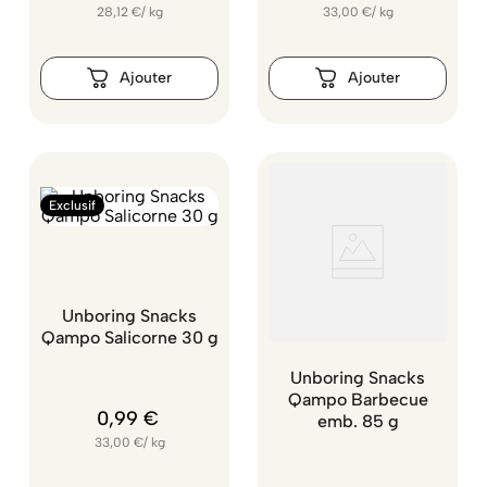
28,12
€
/
kg
33,00
€
/
kg
Exclusif
Unboring Snacks
Qampo Salicorne 30 g
Unboring Snacks
Qampo Barbecue
0
,
99
€
emb. 85 g
33,00
€
/
kg