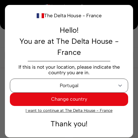
×
Vous achetez en
France
The Delta House - France
Notre nouvelle maison peaufine encore ses derniers détails. Merci de votre
compréhension.
Hello!
You are at The Delta House -
Rechercher...
France
If this is not your location, please indicate the
country you are in.
Épicerie
Snacks
Snacks
Change country
Pertinence
Filtre
I want to continue at The Delta House - France
Thank you!
Exclusif
Exclusif