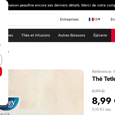
elle maison peaufine encore ses derniers détails. Merci de votre com
FR
Entreprises
En
▼
achines
Thés et Infusions
Autres Boissons
Épicerie
u
chets
Référence
:
Thé Tetl
11
,
99
€
8
,
99
0,10
€
/
sac.