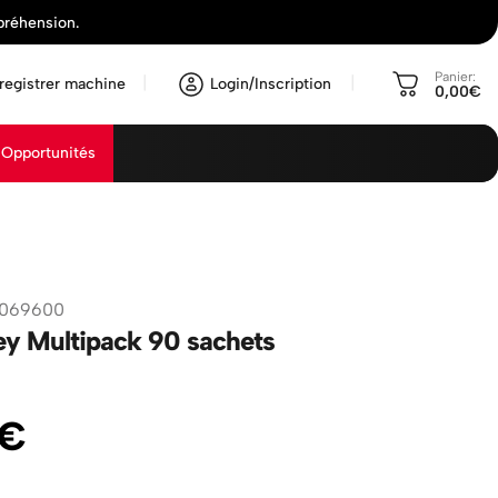
préhension.
Panier:
registrer machine
Login/Inscription
0,00€
Opportunités
1069600
ey Multipack 90 sachets
€