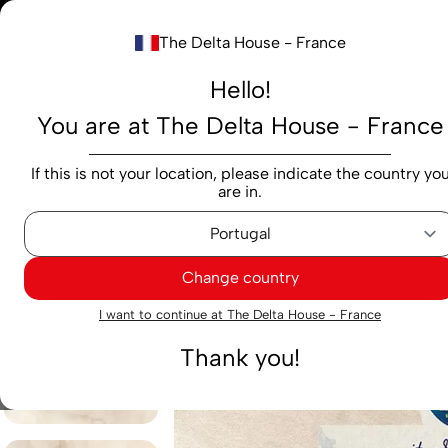
Notre nouv
The Delta House - France
Rechercher...
Hello!
You are at The Delta House - France
Produits
Marques
Cafés
Capsules
M
If this is not your location, please indicate the country yo
are in.
Thés et infusions
Thés
Thé Tetley Multipack 90 sa
Change country
Exclusif
I want to continue at The Delta House - France
Thank you!