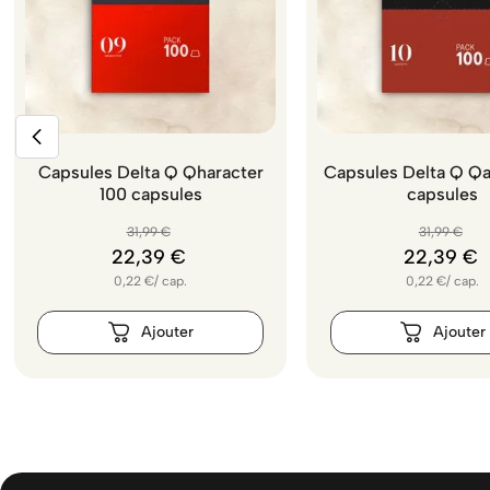
Capsules Delta Q Qharacter
Capsules Delta Q Qa
100 capsules
capsules
31
,
99
€
31
,
99
€
22
,
39
€
22
,
39
€
0,22
€
/
cap.
0,22
€
/
cap.