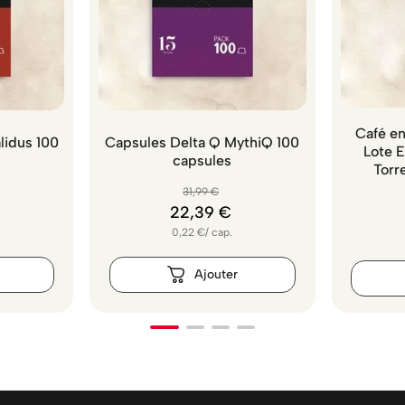
Café en
lidus 100
Capsules Delta Q MythiQ 100
Lote 
capsules
Torr
31
,
99
€
22
,
39
€
0,22
€
/
cap.