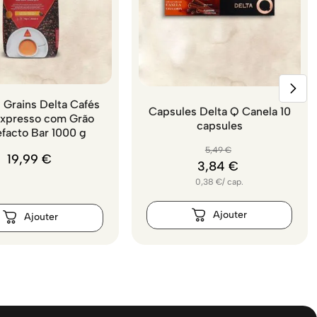
 Grains Delta Cafés
Capsules Delta Q Canela 10
Expresso com Grão
capsules
efacto Bar 1000 g
5
,
49
€
19
,
99
€
3
,
84
€
0,38
€
/
cap.