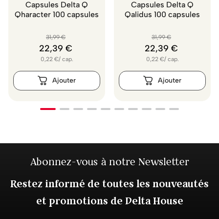
Capsules Delta Q
Capsules Delta Q
Qharacter 100 capsules
Qalidus 100 capsules
31
,
99
€
31
,
99
€
22
,
39
€
22
,
39
€
0,22
€
/
cap.
0,22
€
/
cap.
Abonnez-vous à notre Newsletter
Restez informé de toutes les nouveautés
et promotions de Delta House