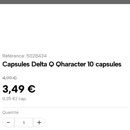
Référence
:
5028434
Capsules Delta Q Qharacter 10 capsules
4
,
99
€
3
,
49
€
0,35
€
/
cap.
Quantité