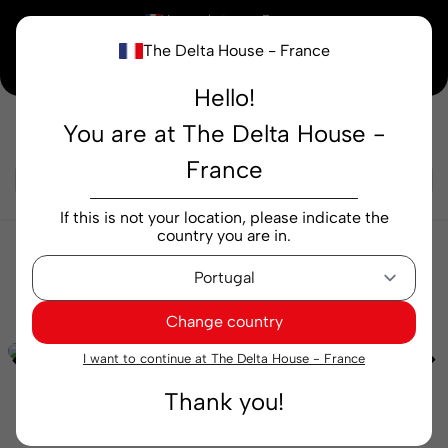
×
Vous achetez en
France
The Delta House - France
Notre nouvelle maison peaufine encore ses derniers détails. Merci de votre
compréhension.
Hello!
You are at The Delta House -
Rechercher...
France
If this is not your location, please indicate the
country you are in.
Cafés
Gélules
Intensités
Capsules Delta Q
Qharacter 10 capsules
Change country
I want to continue at The Delta House - France
Thank you!