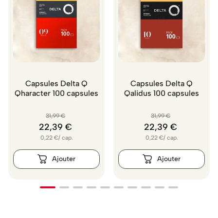
Capsules Delta Q
Capsules Delta Q
Qharacter 100 capsules
Qalidus 100 capsules
31
,
99
€
31
,
99
€
22
,
39
€
22
,
39
€
0,22
€
/
cap.
0,22
€
/
cap.