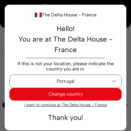
×
Vous achetez en
France
The Delta House - France
Notre nouvelle maison peaufine encore ses derniers détails. Merci de votre
compréhension.
Hello!
You are at The Delta House -
Rechercher...
France
If this is not your location, please indicate the
country you are in.
Cafés
Gélules
Intensités
Capsules Delta Q
MythiQ 60 capsules
Change country
I want to continue at The Delta House - France
Exclusif
Thank you!