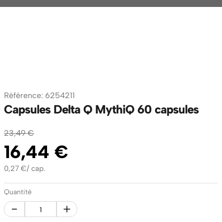
Référence
:
6254211
Capsules Delta Q MythiQ 60 capsules
23
,
49
€
16
,
44
€
0,27
€
/
cap.
Quantité