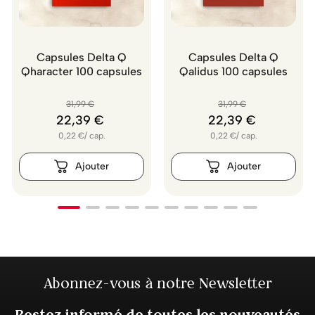
Capsules Delta Q
Capsules Delta Q
Qharacter 100 capsules
Qalidus 100 capsules
31
,
99
€
31
,
99
€
22
,
39
€
22
,
39
€
0,22
€
/
cap.
0,22
€
/
cap.
Abonnez-vous à notre Newsletter
Restez informé de toutes les nouveautés