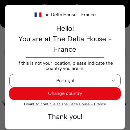
×
Vous achetez en
France
The Delta House - France
Notre nouvelle maison peaufine encore ses derniers détails. Merci de votre
compréhension.
Hello!
You are at The Delta House -
Rechercher...
France
If this is not your location, please indicate the
country you are in.
Cafés
Gélules
Sélection
Capsules Delta Q
Breakfast 10 capsules
Change country
I want to continue at The Delta House - France
Thank you!