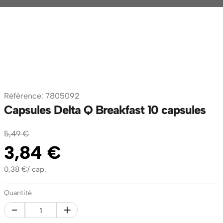
Référence
:
7805092
Capsules Delta Q Breakfast 10 capsules
5
,
49
€
3
,
84
€
0,38
€
/
cap.
Quantité