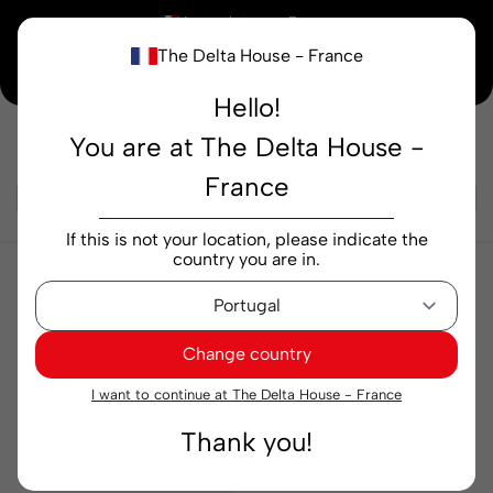
×
Vous achetez en
France
The Delta House - France
Notre nouvelle maison peaufine encore ses derniers détails. Merci de votre
compréhension.
Hello!
You are at The Delta House -
Rechercher...
France
If this is not your location, please indicate the
country you are in.
Cafés
Capsules
Cafés Impossible
Cafés Impossible
Change country
Pertinence
Filtre
I want to continue at The Delta House - France
Thank you!