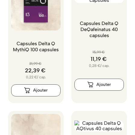
Capsules Delta Q
DeQafeinatus 40
capsules
Capsules Delta Q
MythiQ 100 capsules
15
,
99
€
11
,
19
€
31
,
99
€
0,28
€
/
cap.
22
,
39
€
0,22
€
/
cap.