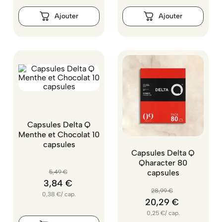
Capsules Delta Q
Menthe et Chocolat 10
capsules
Capsules Delta Q
Qharacter 80
capsules
5
,
49
€
3
,
84
€
28
,
99
€
0,38
€
/
cap.
20
,
29
€
0,25
€
/
cap.