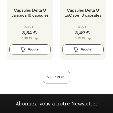
Capsules Delta Q
Capsules Delta Q
Jamaica 10 capsules
EsQape 10 capsules
5
,
49
€
4
,
99
€
3
,
84
€
3
,
49
€
0,38
€
/
cap.
0,35
€
/
cap.
VOIR PLUS
Abonnez-vous à notre Newsletter