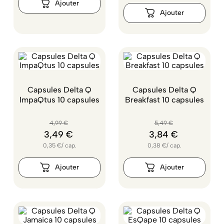
Capsules Delta Q
Capsules Delta Q
ImpaQtus 10 capsules
Breakfast 10 capsules
4
,
99
€
5
,
49
€
3
,
49
€
3
,
84
€
0,35
€
/
cap.
0,38
€
/
cap.