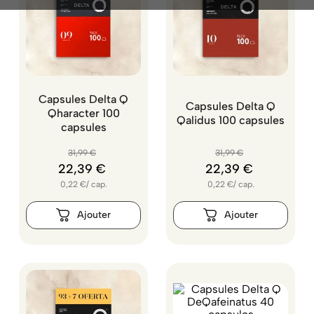
Capsules Delta Q
Capsules Delta Q
Qharacter 100
Qalidus 100 capsules
capsules
31
,
99
€
31
,
99
€
22
,
39
€
22
,
39
€
0,22
€
/
cap.
0,22
€
/
cap.