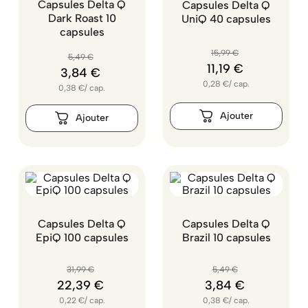
Capsules Delta Q
Capsules Delta Q
Dark Roast 10
UniQ 40 capsules
capsules
15
,
99
€
5
,
49
€
11
,
19
€
3
,
84
€
0,28
€
/
cap.
0,38
€
/
cap.
Capsules Delta Q
Capsules Delta Q
EpiQ 100 capsules
Brazil 10 capsules
31
,
99
€
5
,
49
€
22
,
39
€
3
,
84
€
0,22
€
/
cap.
0,38
€
/
cap.