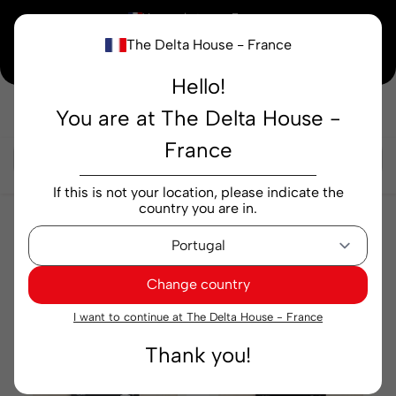
×
Vous achetez en
France
The Delta House - France
Notre nouvelle maison peaufine encore ses derniers détails. Merci de votre
compréhension.
Hello!
You are at The Delta House -
Rechercher...
France
If this is not your location, please indicate the
country you are in.
Cafés
Capsules
Capsules
Change country
Pertinence
Filtre
I want to continue at The Delta House - France
Thank you!