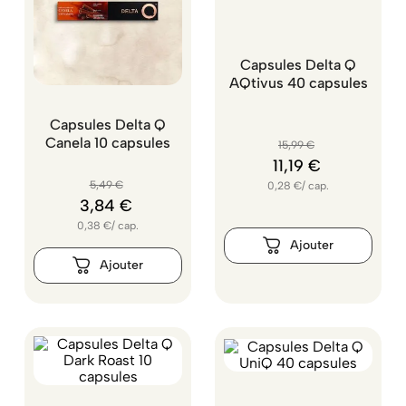
Capsules Delta Q
AQtivus 40 capsules
Capsules Delta Q
Canela 10 capsules
15
,
99
€
11
,
19
€
5
,
49
€
0,28
€
/
cap.
3
,
84
€
0,38
€
/
cap.