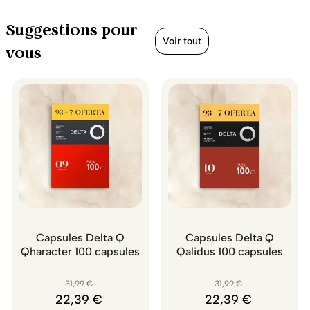
Suggestions pour
Voir tout
vous
Capsules Delta Q
Capsules Delta Q
Qharacter 100 capsules
Qalidus 100 capsules
31
,
99
€
31
,
99
€
22
,
39
€
22
,
39
€