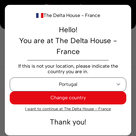
×
Vous achetez en
France
The Delta House - France
Notre nouvelle maison peaufine encore ses derniers détails. Merci de votre
compréhension.
Hello!
You are at The Delta House -
Rechercher...
France
If this is not your location, please indicate the
country you are in.
Ooops...
Change country
I want to continue at The Delta House - France
Aucun résultat trouvé pour
Thank you!
Desconhecido