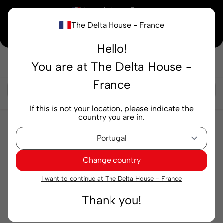
×
Vous achetez en
France
The Delta House - France
Notre nouvelle maison peaufine encore ses derniers détails. Merci de votre
compréhension.
Hello!
You are at The Delta House -
Rechercher...
France
If this is not your location, please indicate the
country you are in.
Ooops...
Change country
I want to continue at The Delta House - France
Aucun résultat trouvé pour
Thank you!
Desconhecido