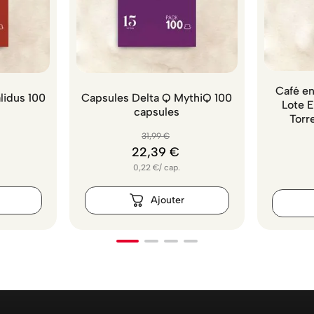
Café en
lidus 100
Capsules Delta Q MythiQ 100
Lote 
capsules
Torr
31
,
99
€
22
,
39
€
0,22
€
/
cap.