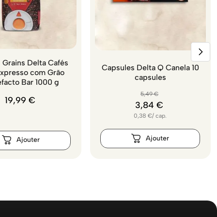
 Grains Delta Cafés
Capsules Delta Q Canela 10
Expresso com Grão
capsules
efacto Bar 1000 g
5
,
49
€
19
,
99
€
3
,
84
€
0,38
€
/
cap.