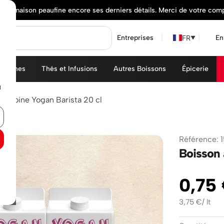
elle maison peaufine encore ses derniers détails. Merci de votre com
FR
Entreprises
En
▼
achines
Thés et Infusions
Autres Boissons
Épicerie
u
 l'Avoine Yogan Barista 20 cl
Référence
:
Boisson 
0
,
75
3,75
€
/
lt