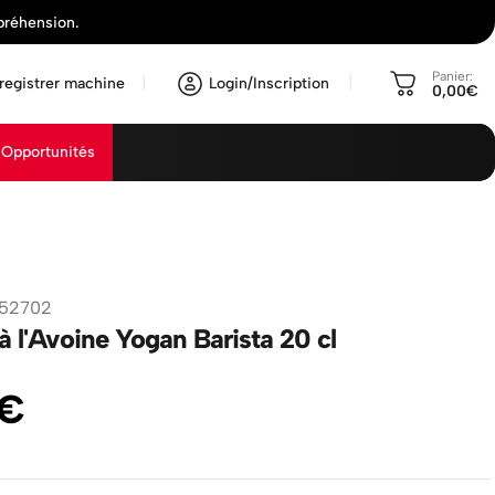
préhension.
Panier:
registrer machine
Login/Inscription
0,00€
Opportunités
152702
à l'Avoine Yogan Barista 20 cl
€