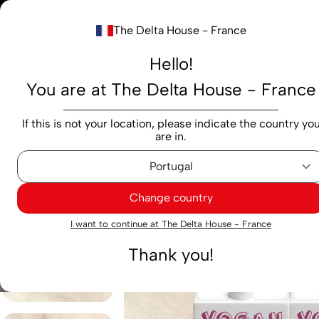
Notre nouv
The Delta House - France
Rechercher...
Hello!
You are at The Delta House - France
Produits
Marques
Cafés
Capsules
M
If this is not your location, please indicate the country yo
are in.
Épicerie
Boissons au lait et aux légumes
Boisson à
Change country
Exclusif
I want to continue at The Delta House - France
Thank you!