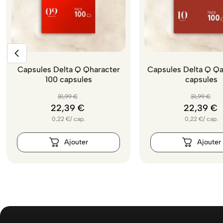
Capsules Delta Q Qharacter
Capsules Delta Q Qa
100 capsules
capsules
31
,
99
€
31
,
99
€
22
,
39
€
22
,
39
€
0,22
€
/
cap.
0,22
€
/
cap.