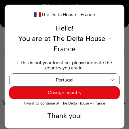
×
Vous achetez en
France
The Delta House - France
Notre nouvelle maison peaufine encore ses derniers détails. Merci de votre
compréhension.
Hello!
You are at The Delta House -
Rechercher...
France
If this is not your location, please indicate the
country you are in.
Cafés
Soluble
Soluble Delta Cafés Intenso 100
g
Change country
I want to continue at The Delta House - France
Thank you!