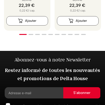
31
,
99
€
31
,
99
€
22
,
39
€
22
,
39
€
0,22
€
/
cap.
0,22
€
/
cap.
Abonnez-vous à notre Newsletter
Restez informé de toutes les nouveautés
et promotions de Delta House
S’abonner