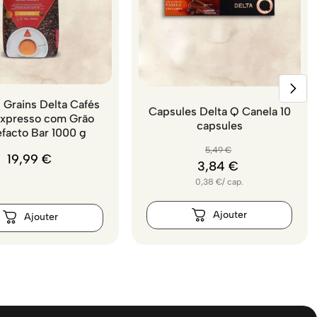
 Grains Delta Cafés
Capsules Delta Q Canela 10
Expresso com Grão
capsules
efacto Bar 1000 g
5
,
49
€
19
,
99
€
3
,
84
€
0,38
€
/
cap.