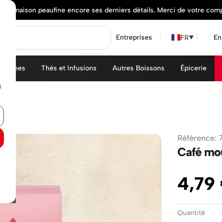
elle maison peaufine encore ses derniers détails. Merci de votre com
FR
Entreprises
En
▼
achines
Thés et Infusions
Autres Boissons
Épicerie
u
g
Référence
:
Café mou
4
,
79
Quantité