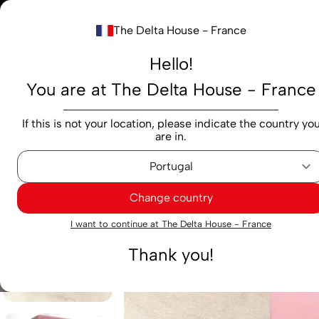
Notre nouv
The Delta House - France
Rechercher...
Hello!
You are at The Delta House - France
Produits
Marques
Cafés
Capsules
M
If this is not your location, please indicate the country yo
are in.
Cafés
Moulu
Café moulu Delta Cafés Passion 220 
Change country
Exclusif
I want to continue at The Delta House - France
Thank you!