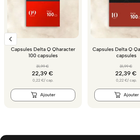
Capsules Delta Q Qharacter
Capsules Delta Q Qa
100 capsules
capsules
31
,
99
€
31
,
99
€
22
,
39
€
22
,
39
€
0,22
€
/
cap.
0,22
€
/
cap.