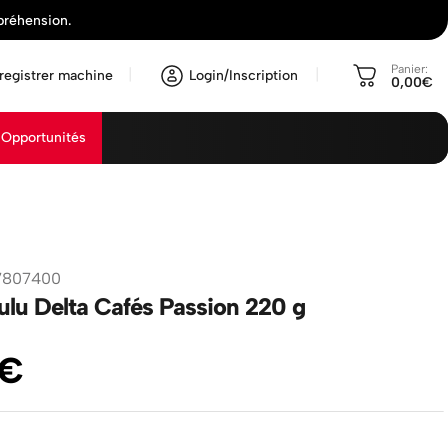
préhension.
Panier:
registrer machine
Login/Inscription
0,00€
Opportunités
7807400
lu Delta Cafés Passion 220 g
€