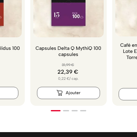
Café en
lidus 100
Capsules Delta Q MythiQ 100
Lote 
capsules
Torr
31
,
99
€
22
,
39
€
0,22
€
/
cap.