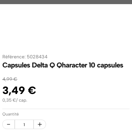
Référence
:
5028434
Capsules Delta Q Qharacter 10 capsules
4
,
99
€
3
,
49
€
0,35
€
/
cap.
Quantité