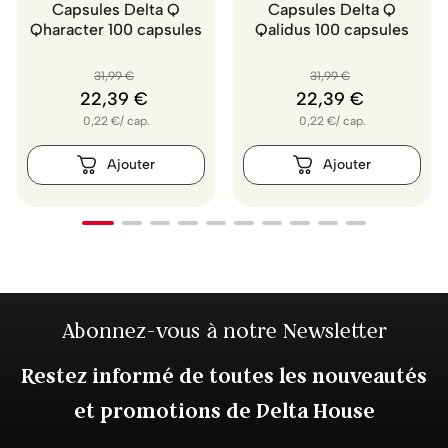
Capsules Delta Q
Capsules Delta Q
Qharacter 100 capsules
Qalidus 100 capsules
31
,
99
€
31
,
99
€
22
,
39
€
22
,
39
€
0,22
€
/
cap.
0,22
€
/
cap.
Abonnez-vous à notre Newsletter
Restez informé de toutes les nouveautés
et promotions de Delta House