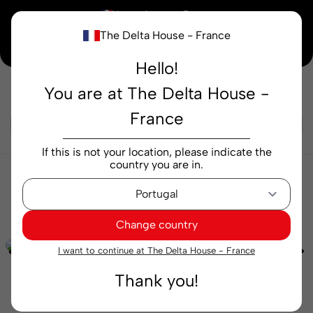
×
Vous achetez en
France
The Delta House - France
Notre nouvelle maison peaufine encore ses derniers détails. Merci de votre
compréhension.
Hello!
You are at The Delta House -
Rechercher...
France
If this is not your location, please indicate the
country you are in.
Cafés
Gélules
Intensités
Capsules Delta Q
Qharacter 10 capsules
Change country
I want to continue at The Delta House - France
Thank you!