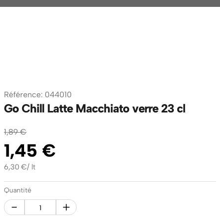
Référence
:
044010
Go Chill Latte Macchiato verre 23 cl
1
,
89
€
1
,
45
€
6,30
€
/
lt
Quantité