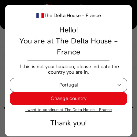
×
Vous achetez en
France
The Delta House - France
Notre nouvelle maison peaufine encore ses derniers détails. Merci de votre
compréhension.
Hello!
You are at The Delta House -
Rechercher...
France
If this is not your location, please indicate the
country you are in.
Épicerie
Boissons au lait et aux légumes
Go
Chill Latte Macchiato verre 23 cl
Change country
I want to continue at The Delta House - France
Thank you!