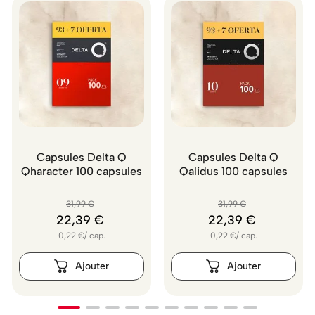
Capsules Delta Q
Capsules Delta Q
Qharacter 100 capsules
Qalidus 100 capsules
31
,
99
€
31
,
99
€
22
,
39
€
22
,
39
€
0,22
€
/
cap.
0,22
€
/
cap.