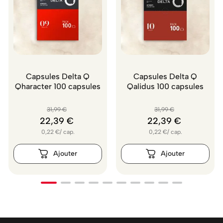
Capsules Delta Q
Capsules Delta Q
Qharacter 100 capsules
Qalidus 100 capsules
31
,
99
€
31
,
99
€
22
,
39
€
22
,
39
€
0,22
€
/
cap.
0,22
€
/
cap.