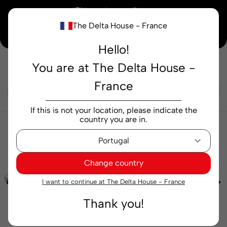
×
Vous achetez en
France
The Delta House - France
Notre nouvelle maison peaufine encore ses derniers détails. Merci de votre
compréhension.
Hello!
You are at The Delta House -
Rechercher...
France
If this is not your location, please indicate the
country you are in.
Cafés
Gélules
Intensités
Capsules Delta Q
Qharacter 80 capsules
Change country
I want to continue at The Delta House - France
Thank you!