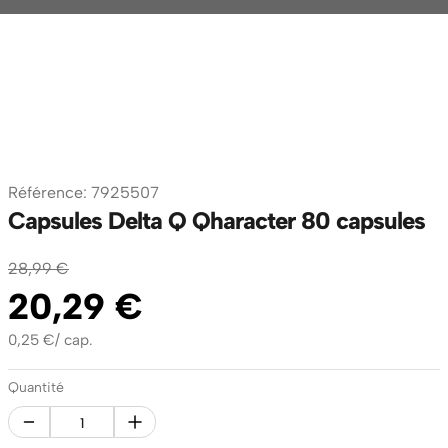
Référence
:
7925507
Capsules Delta Q Qharacter 80 capsules
28
,
99
€
20
,
29
€
0,25
€
/
cap.
Quantité