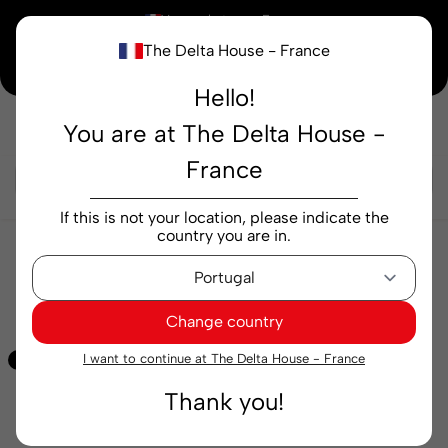
×
Vous achetez en
France
The Delta House - France
Notre nouvelle maison peaufine encore ses derniers détails. Merci de votre
compréhension.
Hello!
You are at The Delta House -
Rechercher...
France
If this is not your location, please indicate the
country you are in.
Thés et infusions
infusions
Infusion Tetley
Verveine 10 sachets
Change country
I want to continue at The Delta House - France
Exclusif
Thank you!