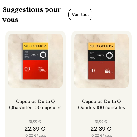
Suggestions pour
Voir tout
vous
Capsules Delta Q
Capsules Delta Q
Qharacter 100 capsules
Qalidus 100 capsules
31
,
99
€
31
,
99
€
22
,
39
€
22
,
39
€
0,22
€
/
cap.
0,22
€
/
cap.