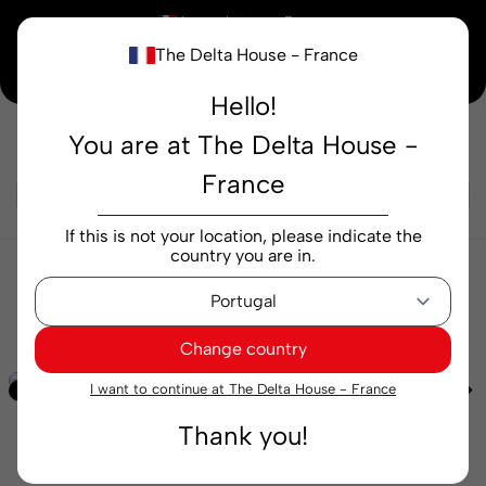
×
Vous achetez en
France
The Delta House - France
Notre nouvelle maison peaufine encore ses derniers détails. Merci de votre
compréhension.
Hello!
You are at The Delta House -
Rechercher...
France
If this is not your location, please indicate the
country you are in.
Cafés
Céréales et mélanges
Soluble Delta
Cafés Céréales et Fibres 200 g
Change country
I want to continue at The Delta House - France
Exclusif
Thank you!