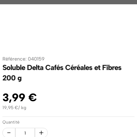
Référence
:
040159
Soluble Delta Cafés Céréales et Fibres
200 g
3
,
99
€
19,95
€
/
kg
Quantité