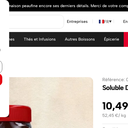
elle maison peaufine encore ses derniers détails. Merci de votre com
FR
Entreprises
En
▼
achines
Thés et Infusions
Autres Boissons
Épicerie
u
Référence
:
Soluble 
10
,
4
52,45
€
/
kg