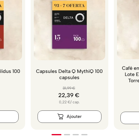
Café en
lidus 100
Capsules Delta Q MythiQ 100
Lote 
capsules
Torr
31
,
99
€
22
,
39
€
0,22
€
/
cap.