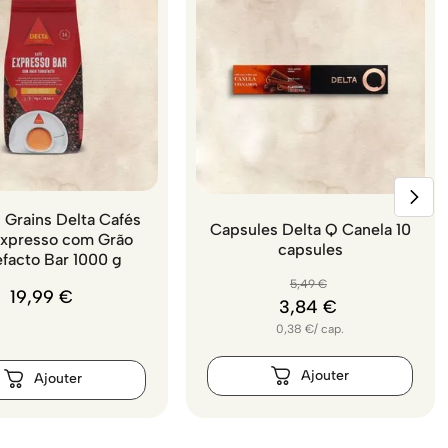
 Grains Delta Cafés
Capsules Delta Q Canela 10
Expresso com Grão
capsules
efacto Bar 1000 g
5
,
49
€
19
,
99
€
3
,
84
€
0,38
€
/
cap.