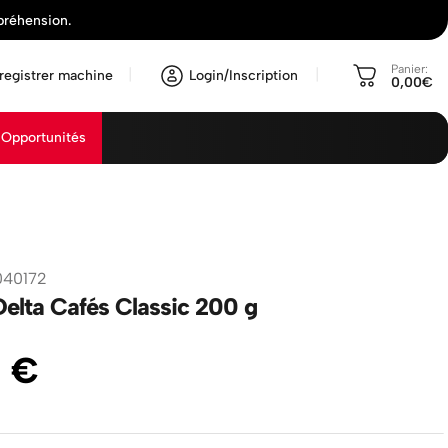
préhension.
Panier:
registrer machine
Login/Inscription
0,00€
Opportunités
040172
Delta Cafés Classic 200 g
9
€