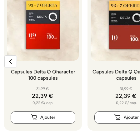
Capsules Delta Q Qharacter
Capsules Delta Q Qa
100 capsules
capsules
31
,
99
€
31
,
99
€
22
,
39
€
22
,
39
€
0,22
€
/
cap.
0,22
€
/
cap.