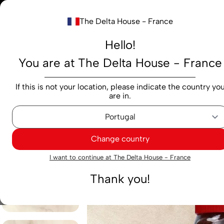
Notre nouv
The Delta House - France
Rechercher...
Hello!
You are at The Delta House - France
Produits
Marques
Cafés
Capsules
M
If this is not your location, please indicate the country yo
are in.
Cafés
Soluble
Soluble Delta Cafés Classic 200 g
Change country
I want to continue at The Delta House - France
Thank you!